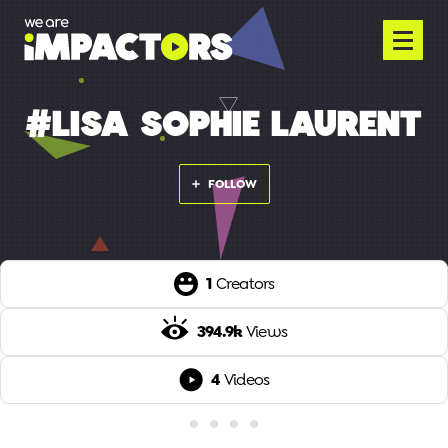
#LISA SOPHIE LAURENT
FOLLOW
1
Creators
394.9k
Views
4
Videos